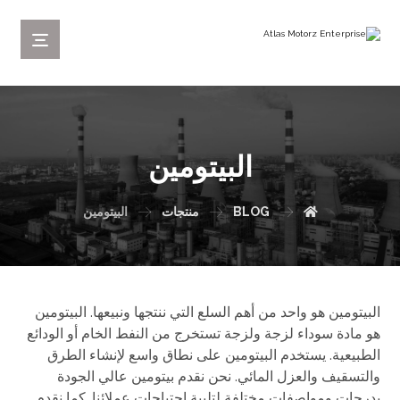
البيتومين
BLOG
منتجات
البيتومين
البيتومين هو واحد من أهم السلع التي ننتجها ونبيعها. البيتومين
هو مادة سوداء لزجة ولزجة تستخرج من النفط الخام أو الودائع
الطبيعية. يستخدم البيتومين على نطاق واسع لإنشاء الطرق
والتسقيف والعزل المائي. نحن نقدم بيتومين عالي الجودة
بدرجات ومواصفات مختلفة لتلبية احتياجات عملائنا. كما نقدم